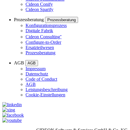
Cideon Conify
Cideon Sparify
Prozessberatung
Prozessberatung
Konfigurationsprozess
Digitale Fabrik
Cideon Consulting⁺
Configure-to-Order
Ersatzteilwesen
Prozessberatung
AGB
AGB
Impressum
Datenschutz
Code of Conduct
AGB
Leistungsbeschreibung
Cookie-Einstellungen