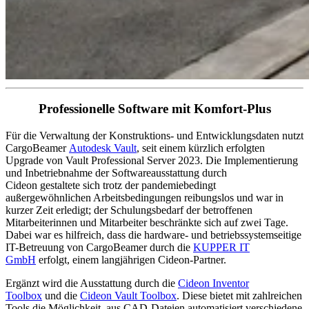
Professionelle Software mit Komfort-Plus
Für die Verwaltung der Konstruktions- und Entwicklungsdaten nutzt
CargoBeamer
Autodesk Vault
, seit einem kürzlich erfolgten
Upgrade von Vault Professional Server 2023. Die Implementierung
und Inbetriebnahme der Softwareausstattung durch
Cideon gestaltete sich trotz der pandemiebedingt
außergewöhnlichen Arbeitsbedingungen reibungslos und war in
kurzer Zeit erledigt; der Schulungsbedarf der betroffenen
Mitarbeiterinnen und Mitarbeiter beschränkte sich auf zwei Tage.
Dabei war es hilfreich, dass die hardware- und betriebssystemseitige
IT-Betreuung von CargoBeamer durch die
KUPPER IT
GmbH
erfolgt, einem langjährigen Cideon-Partner.
Ergänzt wird die Ausstattung durch die
Cideon Inventor
Toolbox
und die
Cideon Vault Toolbox
. Diese bietet mit zahlreichen
Tools die Möglichkeit, aus CAD-Dateien automatisiert verschiedene