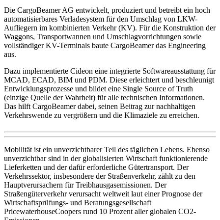
Die CargoBeamer AG entwickelt, produziert und betreibt ein hoch
automatisierbares Verladesystem für den Umschlag von LKW-
Aufliegern im kombinierten Verkehr (KV). Für die Konstruktion der
Waggons, Transportwannen und Umschlagvorrichtungen sowie
vollständiger KV-Terminals baute CargoBeamer das Engineering
aus.
Dazu implementierte Cideon eine integrierte Softwareausstattung für
MCAD, ECAD, BIM und PDM. Diese erleichtert und beschleunigt
Entwicklungsprozesse und bildet eine Single Source of Truth
(einzige Quelle der Wahrheit) für alle technischen Informationen.
Das hilft CargoBeamer dabei, seinen Beitrag zur nachhaltigen
Verkehrswende zu vergrößern und die Klimaziele zu erreichen.
Mobilität ist ein unverzichtbarer Teil des täglichen Lebens. Ebenso
unverzichtbar sind in der globalisierten Wirtschaft funktionierende
Lieferketten und der dafür erforderliche Gütertransport. Der
Verkehrssektor, insbesondere der Straßenverkehr, zählt zu den
Hauptverursachern für Treibhausgasemissionen. Der
Straßengüterverkehr verursacht weltweit laut einer Prognose der
Wirtschaftsprüfungs- und Beratungsgesellschaft
PricewaterhouseCoopers rund 10 Prozent aller globalen CO2-