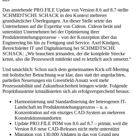
Das anstehende PRO.FILE Update von Version 8.6 auf 8.7 stellte
SCHMIDTSCHE SCHACK in den Kontext mehrerer
grundsätzlicher Überlegungen. An dieser Stelle setzte das
Unternehmen auf die Expertise von Cideon. Cideon berät und
unterstützt Unternehmen bei der Optimierung ihrer
Produktentstehungsprozesse – von der Konzeption über das
Engineering bis hin zu Fertigung und Service. Axel Kindgen,
Bereichsleiter IT und Digitalisierung bei SCHMIDTSCHE
SCHACK: „Wir brauchten jemanden, der die komplette Strecke
kennt, also die Prozesswelt mitdenkt und es letztlich auch umsetzt.“
Und tatsächlich: Schon nach dem gemeinsamen Kick-off-Meeting
mit holistischer Betrachtung war klar, dass statt der angedachten,
partiellen Neuerungen ein Greenfield-Ansatz weit mehr
Prozessstabilität und Zukunftssicherheit bringen würde. Folgende
Projektbausteine kristallisierten sich als erfolgversprechend heraus:
Harmonisierung und Standardisierung der heterogenen IT-
Landschaft im Produktentstehungsprozess – u. a.
Konzentration auf ein einziges CAD-System an mehreren
Konstruktionsstandorten
Update PRO.FILE PDM von 8.6 auf 8.7 – primär, weil die
Version 8.6 neue CAD-Releases nicht mehr unterstützt
Migration von 130.000 Altdaten in das von Grund neu