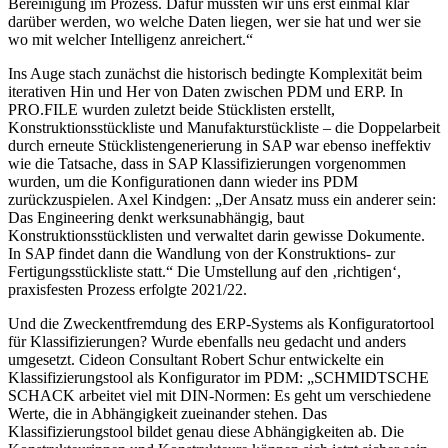
Bereinigung im Prozess. Dafür mussten wir uns erst einmal klar
darüber werden, wo welche Daten liegen, wer sie hat und wer sie
wo mit welcher Intelligenz anreichert.“
Ins Auge stach zunächst die historisch bedingte Komplexität beim
iterativen Hin und Her von Daten zwischen PDM und ERP. In
PRO.FILE wurden zuletzt beide Stücklisten erstellt,
Konstruktionsstückliste und Manufakturstückliste – die Doppelarbeit
durch erneute Stücklistengenerierung in SAP war ebenso ineffektiv
wie die Tatsache, dass in SAP Klassifizierungen vorgenommen
wurden, um die Konfigurationen dann wieder ins PDM
zurückzuspielen. Axel Kindgen: „Der Ansatz muss ein anderer sein:
Das Engineering denkt werksunabhängig, baut
Konstruktionsstücklisten und verwaltet darin gewisse Dokumente.
In SAP findet dann die Wandlung von der Konstruktions- zur
Fertigungsstückliste statt.“ Die Umstellung auf den ‚richtigen‘,
praxisfesten Prozess erfolgte 2021/22.
Und die Zweckentfremdung des ERP-Systems als Konfiguratortool
für Klassifizierungen? Wurde ebenfalls neu gedacht und anders
umgesetzt. Cideon Consultant Robert Schur entwickelte ein
Klassifizierungstool als Konfigurator im PDM: „SCHMIDTSCHE
SCHACK arbeitet viel mit DIN-Normen: Es geht um verschiedene
Werte, die in Abhängigkeit zueinander stehen. Das
Klassifizierungstool bildet genau diese Abhängigkeiten ab. Die