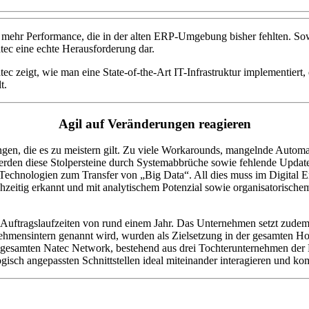
 mehr Performance, die in der alten ERP-Umgebung bisher fehlten. So
tec eine echte Herausforderung dar.
 zeigt, wie man eine State-of-the-Art IT-Infrastruktur implementiert
t.
Agil auf Veränderungen reagieren
ngen, die es zu meistern gilt. Zu viele Workarounds, mangelnde Autom
t werden diese Stolpersteine durch Systemabbrüche sowie fehlende Upda
Technologien zum Transfer von „Big Data“. All dies muss im Digital
zeitig erkannt und mit analytischem Potenzial sowie organisatorisch
uftragslaufzeiten von rund einem Jahr. Das Unternehmen setzt zudem 
ehmensintern genannt wird, wurden als Zielsetzung in der gesamten Ho
gesamten Natec Network, bestehend aus drei Tochterunternehmen der 
gisch angepassten Schnittstellen ideal miteinander interagieren und k