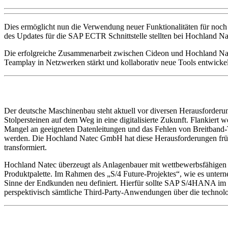
Dies ermöglicht nun die Verwendung neuer Funktionalitäten für noch
des Updates für die SAP ECTR Schnittstelle stellten bei Hochland Na
Die erfolgreiche Zusammenarbeit zwischen Cideon und Hochland Natec
Teamplay in Netzwerken stärkt und kollaborativ neue Tools entwickel
Der deutsche Maschinenbau steht aktuell vor diversen Herausforderu
Stolpersteinen auf dem Weg in eine digitalisierte Zukunft. Flankier
Mangel an geeigneten Datenleitungen und das Fehlen von Breitband-
werden. Die Hochland Natec GmbH hat diese Herausforderungen früh
transformiert.
Hochland Natec überzeugt als Anlagenbauer mit wettbewerbsfähigen A
Produktpalette. Im Rahmen des „S/4 Future-Projektes“, wie es untern
Sinne der Endkunden neu definiert. Hierfür sollte SAP S/4HANA im 
perspektivisch sämtliche Third-Party-Anwendungen über die technolo