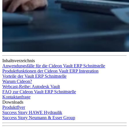
Inhaltsverzeichnis
Anwendungsfälle für die Cideon Vault ERP Schnittstelle
Produktfunktionen der Cideon Vault ERP Integration
Vorteile der Vault ERP Schnittstelle
Warum Cideon?
Webcast-Reihe: Autodesk Vault
FAQ zur Cideon Vault ERP Schnittstelle
Kontaktanfrage
Downloads
Produktflyer
Success Story HAWE Hydraulik
Success Story Neumann & Esser Group