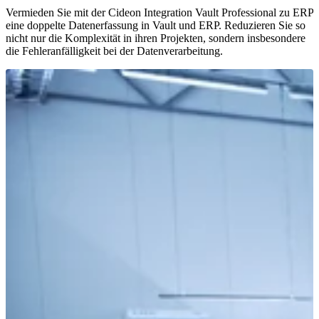
Vermieden Sie mit der Cideon Integration Vault Professional zu ERP
eine doppelte Datenerfassung in Vault und ERP. Reduzieren Sie so
nicht nur die Komplexität in ihren Projekten, sondern insbesondere
die Fehleranfälligkeit bei der Datenverarbeitung.